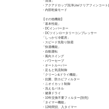
「清潔」
・アクアドロップ洗浄Lite/クリアフィンコート
・内部乾燥モード
【その他機能】
「基本性能」
・DCインバーター
・DCツインロータリーコンプレッサー
「しっかり冷暖房」
・スピード先取り除霜
「快適機能」
・自動運転
・風向スイング
・パワーセーブ
・オートルーパー
・足もと気流制御
「クリーン&ドライ機能」
・抗菌、防カビフィルター
・ニオイカット制御
・洗えるパネル
・健康ドライ
・10年交換不要フィルター(別売)
「タイマー機能」
・12時間切、入タイマー