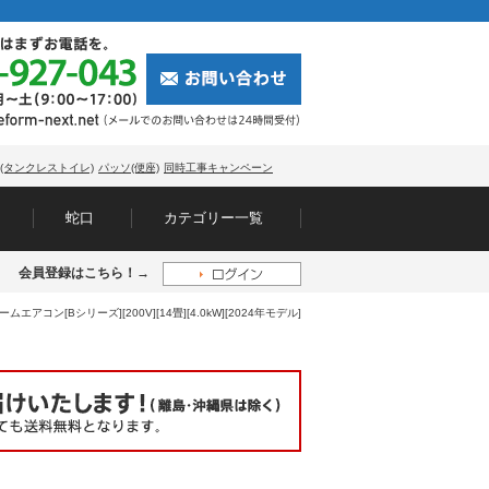
(タンクレストイレ)
パッソ(便座)
同時工事キャンペーン
蛇口
カテゴリー一覧
会員登録はこちら！→
ームエアコン[Bシリーズ][200V][14畳][4.0kW][2024年モデル]