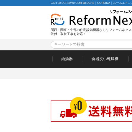
CSH-B40CR2(W)+COH-B40CR2｜CORONA｜ルームエアコ
関西・関東・中部の住宅設備機器ならリフォームネクス
取付・取替工事も対応！
給湯器
食器洗い乾燥機