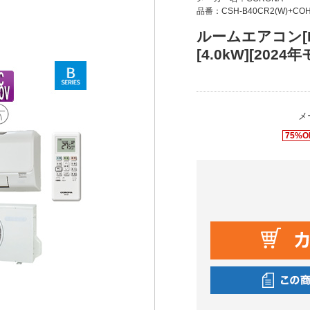
品番：CSH-B40CR2(W)+COH
ルームエアコン[Bシ
[4.0kW][2024
メ
75%O