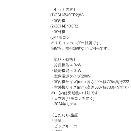
【セット内容】
(1)CSH-B40CR2(W)
・室内機
(2)COH-B40CR2
・室外機
(3)リモコン
※リモコンホルダー付属です。
※配管、据付部材などは別売です。
【規格・特徴】
・冷房機能:4.0kW
・暖房機能:5.0kW
・室内電源タイプ:200V
・室内機サイズ(mm):高さ290×幅775×奥行222
・室外機サイズ(mm):高さ533×幅780(+配管カバ
※( )内は突起物の寸法です。
・日本製(リモコンを除く)
・2024年モデル
【こだわり機能】
「快適」
・ビッグルーバー