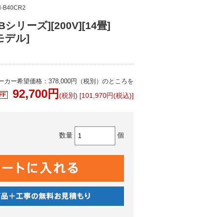
-B40CR2
リーズ][200V][14畳]
年モデル]
ーカー希望価格：378,000円（税別）のところを
92,700
円
FF
(税別) [101,970円(税込)]
数量
個