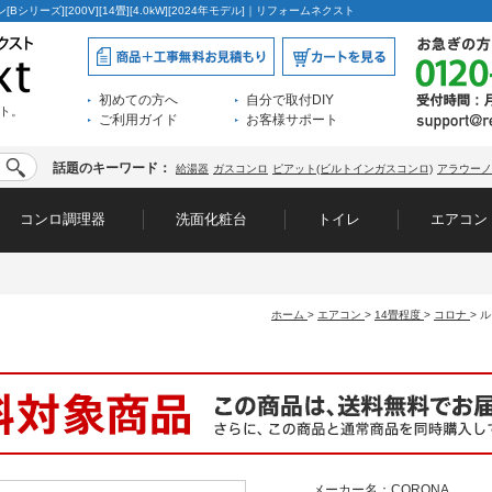
ン[Bシリーズ][200V][14畳][4.0kW][2024年モデル]｜リフォームネクスト
初めての方へ
自分で取付DIY
ト。
ご利用ガイド
お客様サポート
話題のキーワード：
給湯器
ガスコンロ
ピアット(ビルトインガスコンロ)
アラウーノ
コンロ調理器
洗面化粧台
トイレ
エアコン
ホーム
>
エアコン
>
14畳程度
>
コロナ
>
ル
メーカー名：CORONA