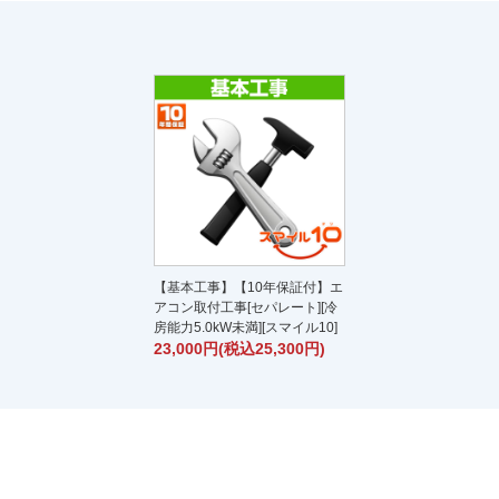
【基本工事】【10年保証付】エ
アコン取付工事[セパレート][冷
房能力5.0kW未満][スマイル10]
23,000円(税込25,300円)