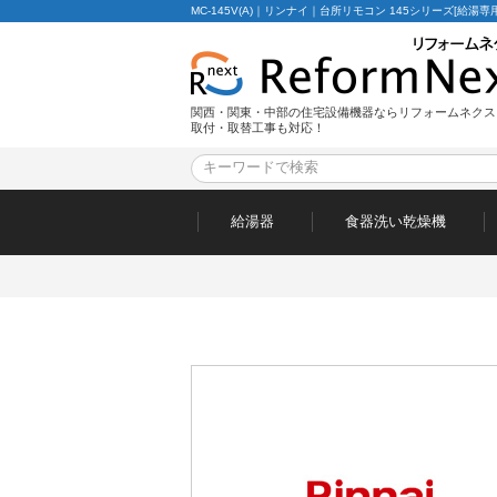
MC-145V(A)｜リンナイ｜台所リモコン 145シリーズ[給湯
関西・関東・中部の住宅設備機器ならリフォームネクス
取付・取替工事も対応！
給湯器
食器洗い乾燥機