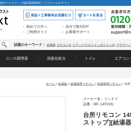
専用][オートストップ][給湯器部材]｜リフォームネクスト
初めての方へ
自分で取付DIY
ト。
ご利用ガイド
お客様サポート
話題のキーワード：
給湯器
ガスコンロ
ピアット(ビルトインガスコンロ)
アラウーノ
コンロ調理器
洗面化粧台
トイレ
エアコン
ホーム
>
給湯器
>
給湯器用リモコン
>
給湯器用リモコン
>
台所
メーカー名：リンナイ
品番：MC-145V(A)
台所リモコン 14
ストップ][給湯器