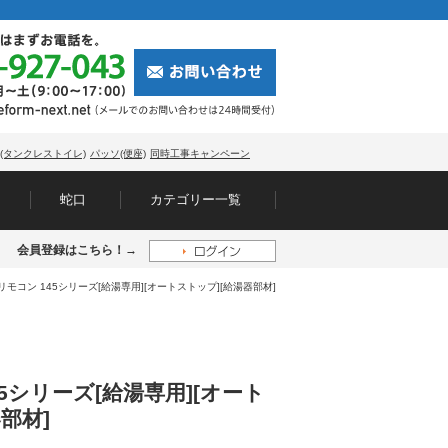
(タンクレストイレ)
パッソ(便座)
同時工事キャンペーン
蛇口
カテゴリー一覧
会員登録はこちら！→
リモコン 145シリーズ[給湯専用][オートストップ][給湯器部材]
5シリーズ[給湯専用][オート
部材]