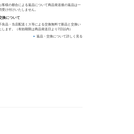
お客様の都合による返品について商品発送後の返品は一
切受け付けいたしません。
交換について
不良品・当店配送ミス等による交換無料で新品と交換い
たします。（有効期限は商品発送日より7日以内）
返品・交換について詳しく見る