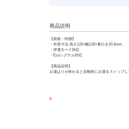
商品説明
【規格・特徴】
・外形寸法:高さ120×幅128×奥行き20.6mm
・停電モード対応
・Ecoシグナル対応
【商品説明】
お湯はりが終わると自動的にお湯をストップし
#