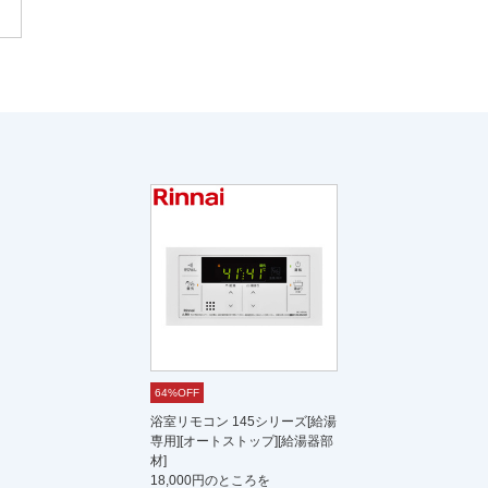
64%OFF
浴室リモコン 145シリーズ[給湯
専用][オートストップ][給湯器部
材]
18,000円のところを