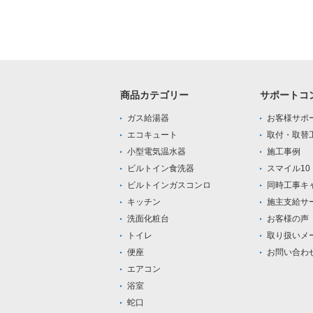
商品カテゴリー
サポートコ
ガス給湯器
お客様サポ
エコキュート
取付・取替
小型電気温水器
施工事例
ビルトイン食洗器
スマイル1
ビルトインガスコンロ
同時工事キ
キッチン
施主支給サ
洗面化粧台
お客様の声
トイレ
取り扱いメ
便座
お問い合わ
エアコン
浴室
蛇口