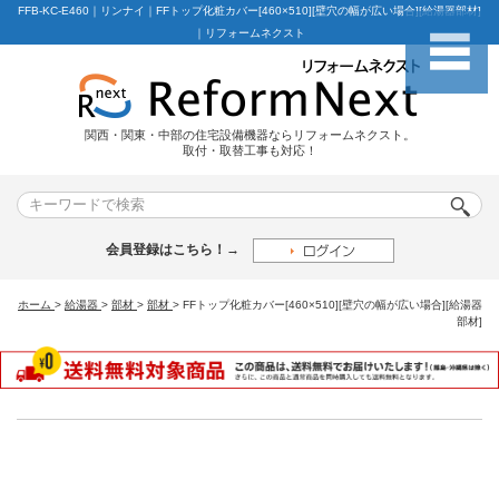
FFB-KC-E460｜リンナイ｜FFトップ化粧カバー[460×510][壁穴の幅が広い場合][給湯器部材]
｜リフォームネクスト
関西・関東・中部の住宅設備機器ならリフォームネクスト。
取付・取替工事も対応！
会員登録はこちら！→
ホーム
>
給湯器
>
部材
>
部材
>
FFトップ化粧カバー[460×510][壁穴の幅が広い場合][給湯器
部材]