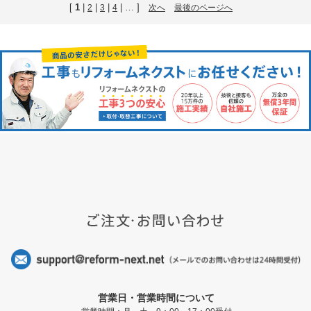
[
1
|
|
|
| … ]
2
3
4
次へ
最後のページへ
営業日・営業時間について