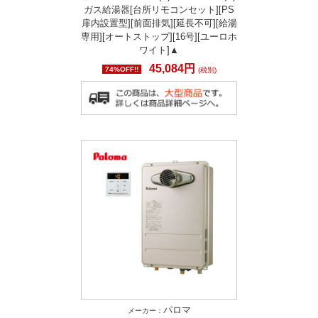
ガス給湯器[台所リモコンセット][PS
扉内設置型][前面排気][延長不可][給湯
専用][オートストップ][16号][ユーロホ
ワイト]▲
45,084円
74%OFF!!
(税別)
パロマ
メーカー：