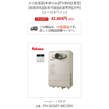
ガス給湯器[本体のみ][PS扉内設置型]
[前面排気][延長可能][給湯専用][20号]
[ユーロホワイト]
42,484円
75%OFF!!
(税別)
パロマ
メーカー：
PH-1615AT+MC150V
品番：