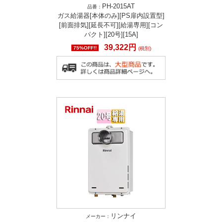
PH-2015AT
品番：
ガス給湯器[本体のみ][PS扉内設置型]
[前面排気][延長不可][給湯専用][コン
パクト][20号][15A]
39,322円
75%OFF!!
(税別)
リンナイ
メーカー：