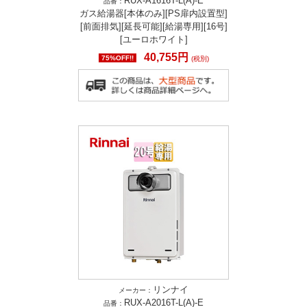
RUX-A1616T-L(A)-E
品番：
ガス給湯器[本体のみ][PS扉内設置型]
[前面排気][延長可能][給湯専用][16号]
[ユーロホワイト]
40,755円
75%OFF!!
(税別)
リンナイ
メーカー：
RUX-A2016T-L(A)-E
品番：