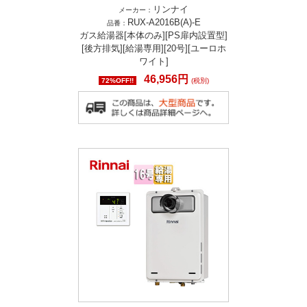
リンナイ
メーカー：
RUX-A2016B(A)-E
品番：
ガス給湯器[本体のみ][PS扉内設置型]
[後方排気][給湯専用][20号][ユーロホ
ワイト]
46,956円
72%OFF!!
(税別)