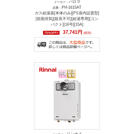
パロマ
メーカー：
PH-1615AT
品番：
ガス給湯器[本体のみ][PS扉内設置型]
[前面排気][延長不可][給湯専用][コン
パクト][16号][15A]
37,741円
75%OFF!!
(税別)
リンナイ