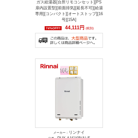
ガス給湯器[台所リモコンセット][PS
扉内設置型][前面排気][延長不可][給湯
専用][コンパクト][オートストップ][16
号][15A]
44,111円
74%OFF!!
(税別)
リンナイ
メーカー：