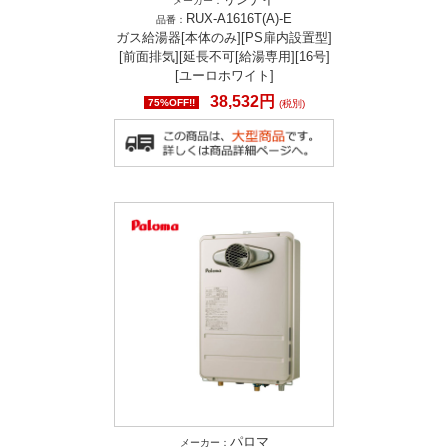
メーカー：
RUX-A1616T(A)-E
品番：
ガス給湯器[本体のみ][PS扉内設置型]
[前面排気][延長不可[給湯専用][16号]
[ユーロホワイト]
38,532円
75%OFF!!
(税別)
パロマ
メーカー：