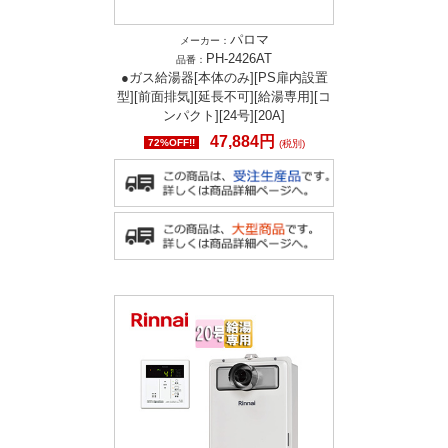
パロマ
メーカー：
PH-2426AT
品番：
●ガス給湯器[本体のみ][PS扉内設置
型][前面排気][延長不可][給湯専用][コ
ンパクト][24号][20A]
47,884円
72%OFF!!
(税別)