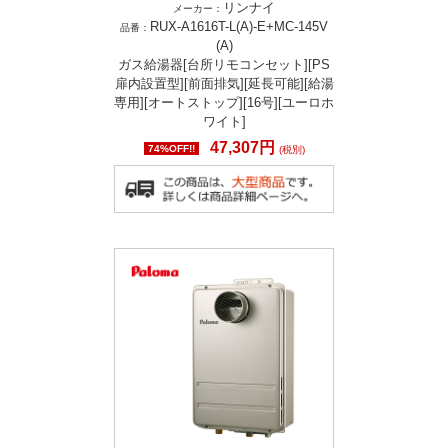
リンナイ
メーカー：
RUX-A1616T-L(A)-E+MC-145V
品番：
(A)
ガス給湯器[台所リモコンセット][PS
扉内設置型][前面排気][延長可能][給湯
専用][オートストップ][16号][ユーロホ
ワイト]
47,307円
74%OFF!!
(税別)