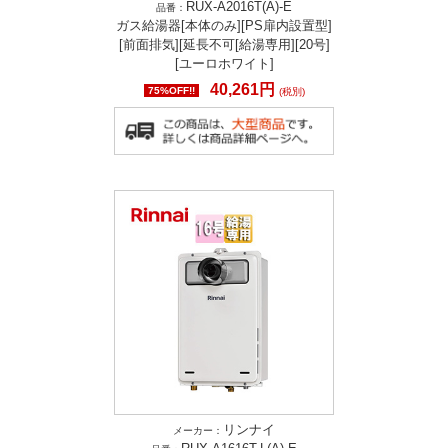
RUX-A2016T(A)-E
品番：
ガス給湯器[本体のみ][PS扉内設置型]
[前面排気][延長不可[給湯専用][20号]
[ユーロホワイト]
40,261円
75%OFF!!
(税別)
リンナイ
メーカー：