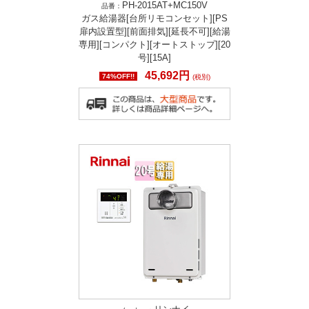
PH-2015AT+MC150V
品番：
ガス給湯器[台所リモコンセット][PS
扉内設置型][前面排気][延長不可][給湯
専用][コンパクト][オートストップ][20
号][15A]
45,692円
74%OFF!!
(税別)