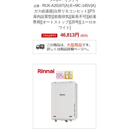
リンナイ
メーカー：
RUX-A2016T(A)-E+MC-145V(A)
品番：
ガス給湯器[台所リモコンセット][PS
扉内設置型][前面排気][延長不可][給湯
専用][オートストップ][20号][ユーロホ
ワイト]
46,813円
74%OFF!!
(税別)