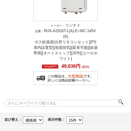
リンナイ
メーカー：
RUX-A2016T-L(A)-E+MC-145V
品番：
(A)
ガス給湯器[台所リモコンセット][PS
扉内設置型][前面排気][延長可能][給湯
専用][オートストップ][20号][ユーロホ
ワイト]
49,036円
74%OFF!!
(税別)
並び替え：
表示件数：