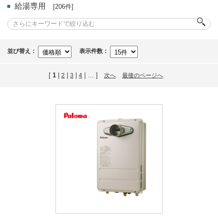
給湯専用
[206件]
並び替え：
表示件数：
[
1
|
|
|
| … ]
2
3
4
次へ
最後のページへ