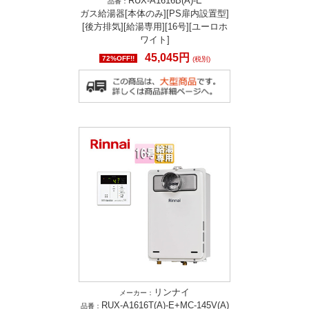
RUX-A1616B(A)-E
品番：
ガス給湯器[本体のみ][PS扉内設置型]
[後方排気][給湯専用][16号][ユーロホ
ワイト]
45,045円
72%OFF!!
(税別)
リンナイ
メーカー：
RUX-A1616T(A)-E+MC-145V(A)
品番：