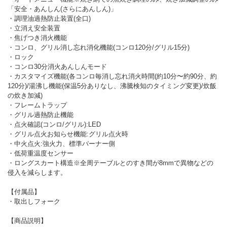
「安全・あんしん(さらにあんしん)」
・調理油過熱防止装置(全口)
・立消え安全装置
・焦げつき消火機能
・コンロ、グリル消し忘れ消化機能(コンロ120分/グリル15分)
・ロック
・コンロ30分消火あんしんモード
・カスタマイズ機能(各コンロ毎消し忘れ消火時間(約10分〜約90分、約
120分)/湯沸し機能(保温5分ありなし、沸騰検知のタイミング変更)/炊飯
の炊き加減)
・フレームトラップ
・グリル過熱防止機能
・点火確認(コンロ/グリル):LED
・グリル点火お知らせ機能:グリル点火時
・中火点火:強火力、標準バーナー側
・低荷重温度センサー
・ロングスカート構造※全周テーブルとのすき間が8mmで異物などの
侵入を減らします。
【付属品】
・取出しフォーク
【商品説明】