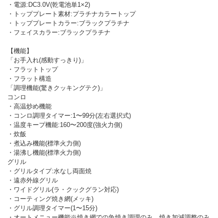
・電源:DC3.0V(乾電池単1×2)
・トッププレート素材:プラチナカラートップ
・トッププレートカラー:ブラックプラチナ
・フェイスカラー:ブラックプラチナ
【機能】
「お手入れ(感動すっきり)」
・フラットトップ
・フラット構造
「調理機能(驚きクッキングテク)」
コンロ
・高温炒め機能
・コンロ調理タイマー:1〜99分(左右選択式)
・温度キープ機能:160〜200度(強火力側)
・炊飯
・煮込み機能(標準火力側)
・湯沸し機能(標準火力側)
グリル
・グリルタイプ:水なし両面焼
・遠赤外線グリル
・ワイドグリル(ラ・クックグラン対応)
・コーティング焼き網(メッキ)
・グリル調理タイマー(1〜15分)
・オートメニュー機能※焼き網での魚焼き調理のみ、焼き加減調整のみ