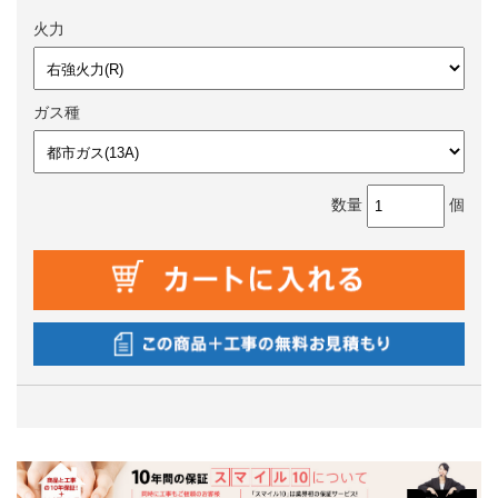
火力
ガス種
数量
個