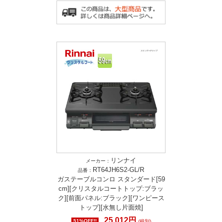
リンナイ
メーカー：
RT64JH6S2-GL/R
品番：
ガステーブルコンロ スタンダード[59
cm][クリスタルコートトップ:ブラッ
ク][前面パネル:ブラック][ワンピース
トップ][水無し片面焼]
25,012円
51%OFF!!
(税別)