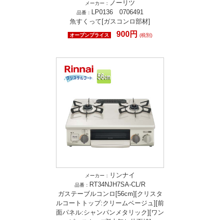
ノーリツ
メーカー：
LP0136 0706491
品番：
魚すくって[ガスコンロ部材]
900円
オープンプライス
(税別)
リンナイ
メーカー：
RT34NJH7SA-CL/R
品番：
ガステーブルコンロ[56cm][クリスタ
ルコートトップ:クリームベージュ][前
面パネル:シャンパンメタリック][ワン