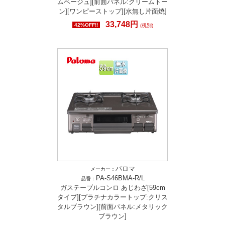
ムベージュ][前面パネル:クリームトー
ン][ワンピーストップ][水無し片面焼]
33,748円
42%OFF!!
(税別)
パロマ
メーカー：
PA-S46BMA-R/L
品番：
ガステーブルコンロ あじわざ[59cm
タイプ][プラチナカラートップ:クリス
タルブラウン][前面パネル:メタリック
ブラウン]