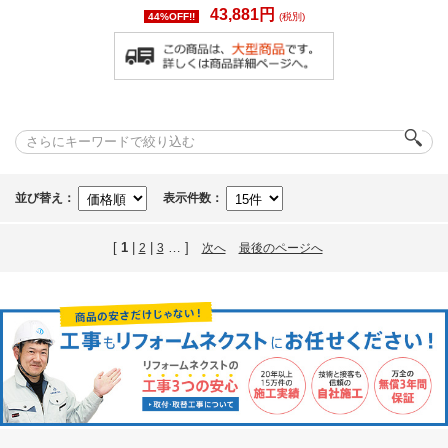
43,881円
44%OFF!!
(税別)
並び替え：
表示件数：
[
1
|
|
… ]
2
3
次へ
最後のページへ