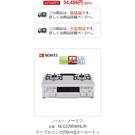
34,456円
41%OFF!!
(税別)
ノーリツ
メーカー：
NLG2295WHL/R
品番：
テーブルコンロ[59cm][ホーロートッ