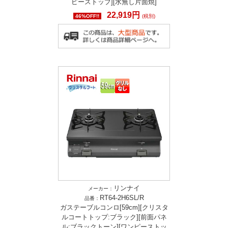
ピーストップ][水無し片面焼]
22,919円
46%OFF!!
(税別)
リンナイ
メーカー：
RT64-2H6SL/R
品番：
ガステーブルコンロ[59cm][クリスタ
ルコートトップ:ブラック][前面パネ
ル:ブラックトーン][ワンピーストッ