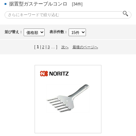
据置型ガステーブルコンロ
[34件]
並び替え：
表示件数：
[
1
|
|
… ]
2
3
次へ
最後のページへ