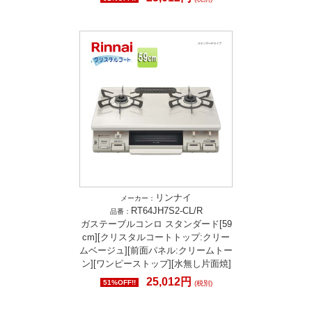
リンナイ
メーカー：
RT64JH7S2-CL/R
品番：
ガステーブルコンロ スタンダード[59
cm][クリスタルコートトップ:クリー
ムベージュ][前面パネル:クリームトー
ン][ワンピーストップ][水無し片面焼]
25,012円
51%OFF!!
(税別)