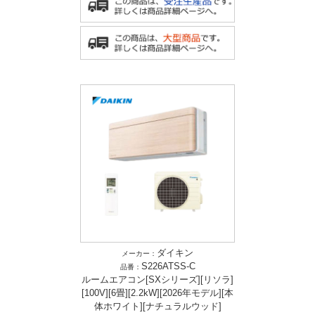
ダイキン
メーカー：
S226ATSS-C
品番：
ルームエアコン[SXシリーズ][リソラ]
[100V][6畳][2.2kW][2026年モデル][本
体ホワイト][ナチュラルウッド]