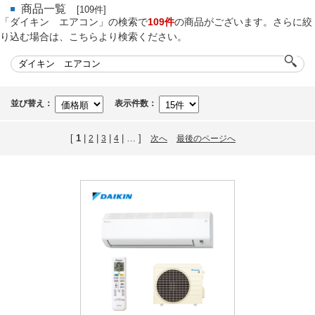
商品一覧
[109件]
「ダイキン エアコン」の検索で
109件
の商品がございます。さらに絞
り込む場合は、こちらより検索ください。
並び替え：
表示件数：
[
1
|
|
|
| … ]
2
3
4
次へ
最後のページへ