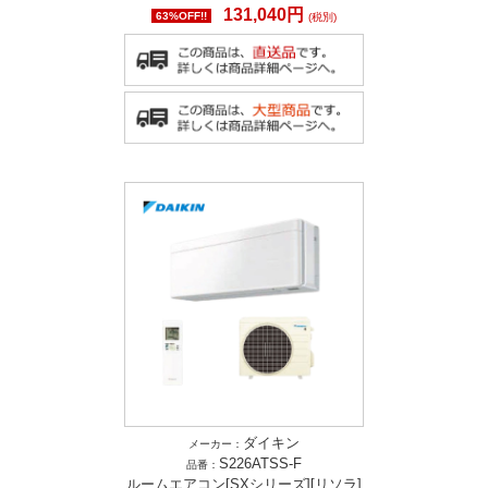
131,040円
63%OFF!!
(税別)
ダイキン
メーカー：
S226ATSS-F
品番：
ルームエアコン[SXシリーズ][リソラ]