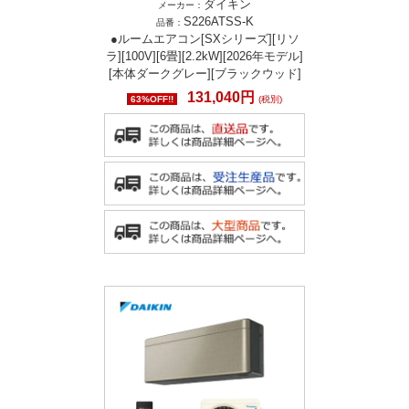
ダイキン
メーカー：
S226ATSS-K
品番：
●ルームエアコン[SXシリーズ][リソ
ラ][100V][6畳][2.2kW][2026年モデル]
[本体ダークグレー][ブラックウッド]
131,040円
63%OFF!!
(税別)