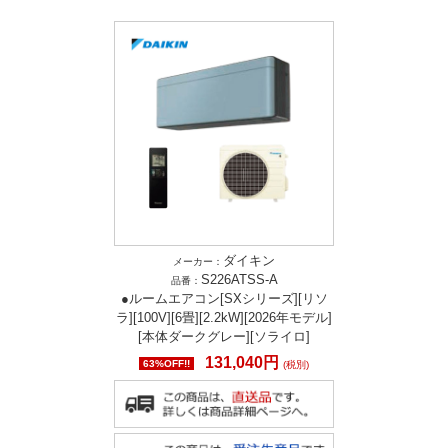
ダイキン
メーカー：
S226ATSS-A
品番：
●ルームエアコン[SXシリーズ][リソ
ラ][100V][6畳][2.2kW][2026年モデル]
[本体ダークグレー][ソライロ]
131,040円
63%OFF!!
(税別)