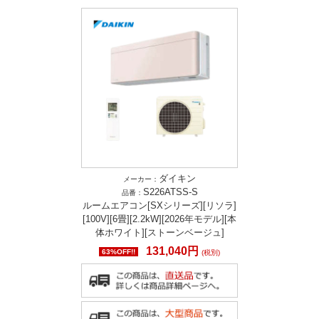
ダイキン
メーカー：
S226ATSS-S
品番：
ルームエアコン[SXシリーズ][リソラ]
[100V][6畳][2.2kW][2026年モデル][本
体ホワイト][ストーンベージュ]
131,040円
63%OFF!!
(税別)