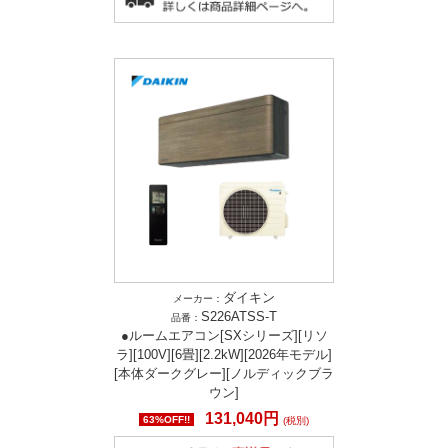
ダイキン
メーカー：
S226ATSS-T
品番：
●ルームエアコン[SXシリーズ][リソ
ラ][100V][6畳][2.2kW][2026年モデル]
[本体ダークグレー][ノルディックブラ
ウン]
131,040円
63%OFF!!
(税別)