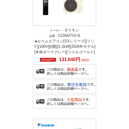
ダイキン
メーカー：
S226ATSS-N
品番：
●ルームエアコン[SXシリーズ][リソ
ラ][100V][6畳][2.2kW][2026年モデル]
[本体ダークグレー][ツイルゴールド]
131,040円
63%OFF!!
(税別)