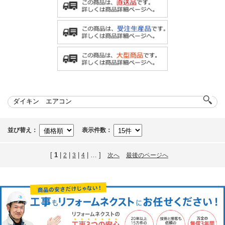
並び替え：
表示件数：
[
1
|
|
|
| … ]
2
3
4
次へ
最後のページへ