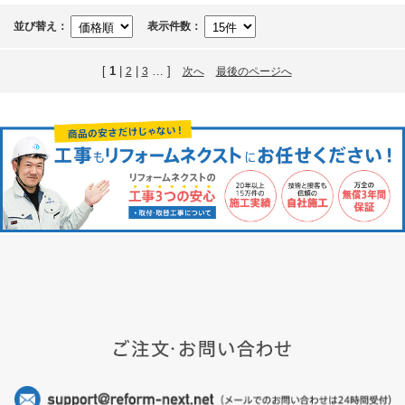
並び替え：
表示件数：
[
1
|
|
… ]
2
3
次へ
最後のページへ