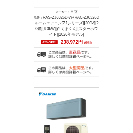
日立
メーカー：
RAS-ZJ6326D-W+RAC-ZJ6326D
品番：
ルームエアコン[ZJシリーズ][200V][2
0畳][6.3kW][白くまくん][スターホワ
イト][2026年モデル]
238,972円
62%OFF!!
(税別)