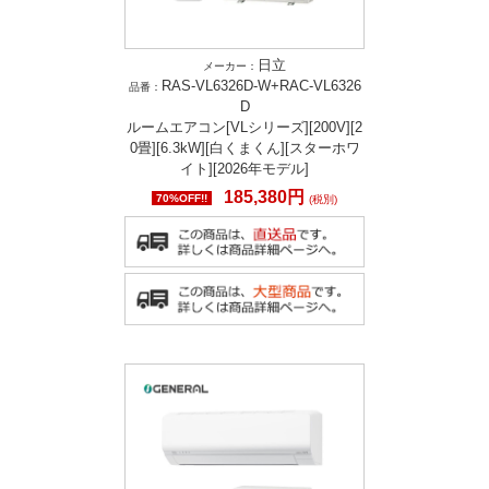
日立
メーカー：
RAS-VL6326D-W+RAC-VL6326
品番：
D
ルームエアコン[VLシリーズ][200V][2
0畳][6.3kW][白くまくん][スターホワ
イト][2026年モデル]
185,380円
70%OFF!!
(税別)