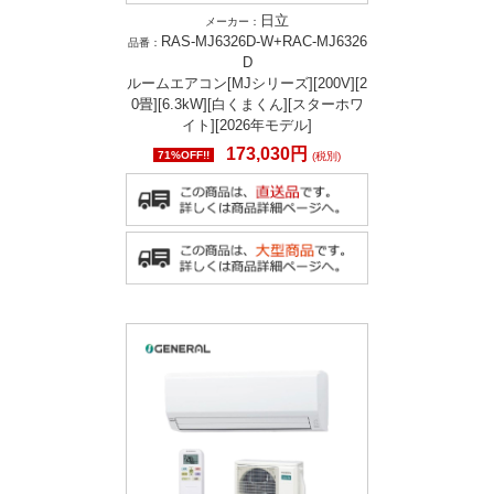
日立
メーカー：
RAS-MJ6326D-W+RAC-MJ6326
品番：
D
ルームエアコン[MJシリーズ][200V][2
0畳][6.3kW][白くまくん][スターホワ
イト][2026年モデル]
173,030円
71%OFF!!
(税別)