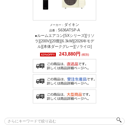
ダイキン
メーカー：
S636ATSP-A
品番：
●ルームエアコン[SXシリーズ][リソ
ラ][200V][20畳][6.3kW][2026年モデ
ル][本体ダークグレー][ソライロ]
243,880円
63%OFF!!
(税別)