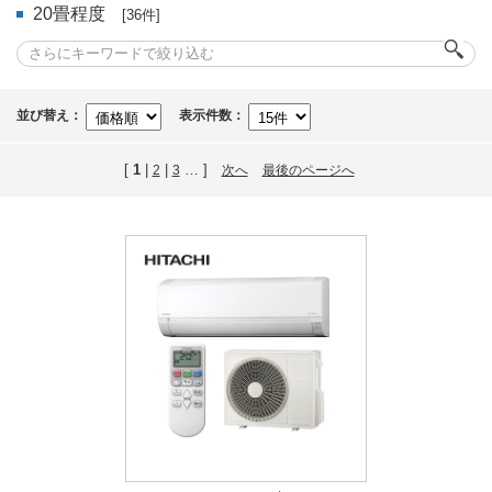
20畳程度
[36件]
並び替え：
表示件数：
[
1
|
|
… ]
2
3
次へ
最後のページへ