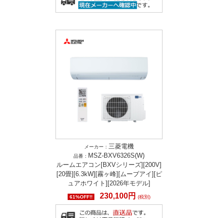
三菱電機
メーカー：
MSZ-BXV6326S(W)
品番：
ルームエアコン[BXVシリーズ][200V]
[20畳][6.3kW][霧ヶ峰][ムーブアイ][ピ
ュアホワイト][2026年モデル]
230,100円
61%OFF!!
(税別)