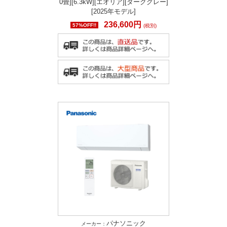
0畳][6.3kW][エオリア][ダークグレー]
[2025年モデル]
236,600円
57%OFF!!
(税別)
パナソニック
メーカー：