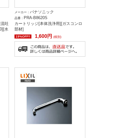
パナソニック
メーカー：
PRA-B8620S
品番：
整流吐
カートリッジ[本体洗浄用][ガスコンロ
0][水
部材]
1,600円
19%OFF!!
(税別)