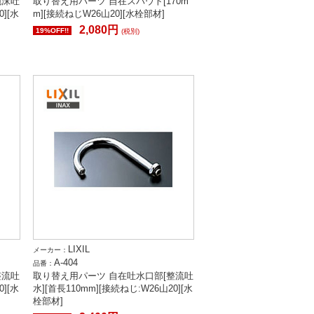
泡沫吐
取り替え用パーツ 自在スパウト[170m
0][水
m][接続ねじW26山20][水栓部材]
2,080円
19%OFF!!
(税別)
LIXIL
メーカー：
A-404
品番：
整流吐
取り替え用パーツ 自在吐水口部[整流吐
0][水
水][首長110mm][接続ねじ:W26山20][水
栓部材]