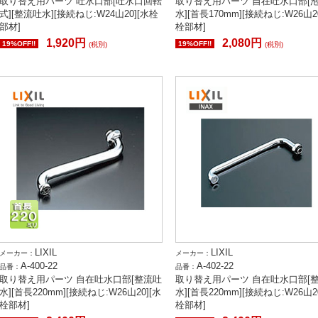
取り替え用パーツ 吐水口部[吐水口回転
取り替え用パーツ 自在吐水口部[
式][整流吐水][接続ねじ:W24山20][水栓
水][首長170mm][接続ねじ:W26山2
部材]
栓部材]
1,920円
2,080円
19%OFF!!
19%OFF!!
(税別)
(税別)
LIXIL
LIXIL
メーカー：
メーカー：
A-400-22
A-402-22
品番：
品番：
取り替え用パーツ 自在吐水口部[整流吐
取り替え用パーツ 自在吐水口部[
水][首長220mm][接続ねじ:W26山20][水
水][首長220mm][接続ねじ:W26山2
栓部材]
栓部材]