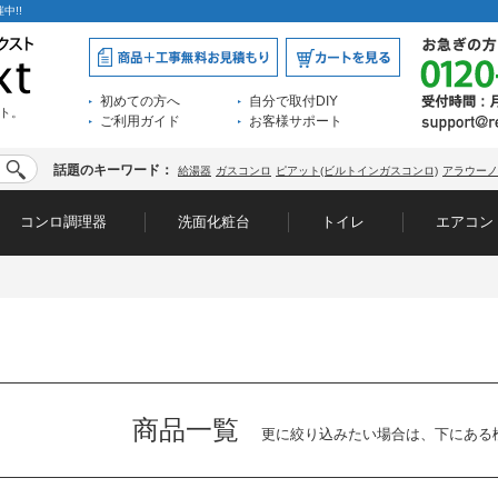
中!!
初めての方へ
自分で取付DIY
ト。
ご利用ガイド
お客様サポート
話題のキーワード：
給湯器
ガスコンロ
ピアット(ビルトインガスコンロ)
アラウーノ
コンロ調理器
洗面化粧台
トイレ
エアコン
商品一覧
更に絞り込みたい場合は、下にある