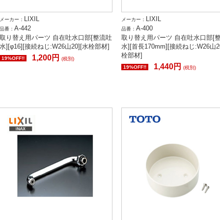
LIXIL
LIXIL
メーカー：
メーカー：
A-442
A-400
品番：
品番：
取り替え用パーツ 自在吐水口部[整流吐
取り替え用パーツ 自在吐水口部[
水][φ16][接続ねじ:W26山20][水栓部材]
水][首長170mm][接続ねじ:W26山2
栓部材]
1,200円
19%OFF!!
(税別)
1,440円
19%OFF!!
(税別)