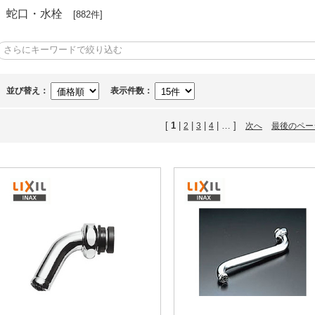
蛇口・水栓
[882件]
並び替え：
表示件数：
[
1
|
|
|
| … ]
2
3
4
次へ
最後のペー