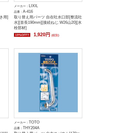
LIXIL
メーカー：
A-416
品番：
き用]
取り替え用パーツ 自在吐水口部[整流吐
水][首長190mm][接続ねじ:W26山20][水
栓部材]
1,920円
19%OFF!!
(税別)
TOTO
メーカー：
THY204A
品番：