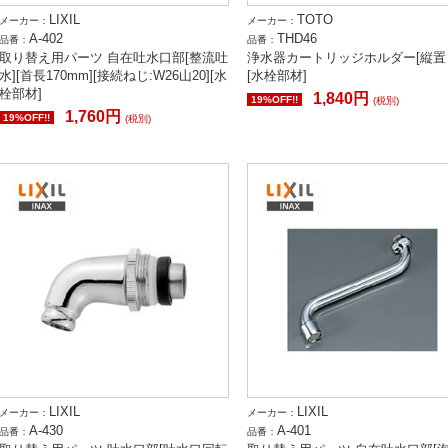
LIXIL
TOTO
メーカー：
メーカー：
A-402
THD46
品番：
品番：
取り替え用パーツ 自在吐水口部[整流吐
浄水器カートリッジホルダー[縦置
水][首長170mm][接続ねじ:W26山20][水
[水栓部材]
栓部材]
1,840円
19%OFF!!
(税別)
1,760円
19%OFF!!
(税別)
LIXIL
LIXIL
メーカー：
メーカー：
A-430
A-401
品番：
品番：