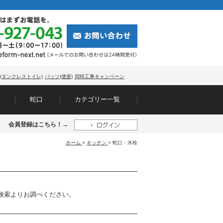
(タンクレストイレ)
パッソ(便座)
同時工事キャンペーン
蛇口
カテゴリー一覧
会員登録はこちら！→
ホーム
>
キッチン
>
蛇口・水栓
検索よりお調べください。