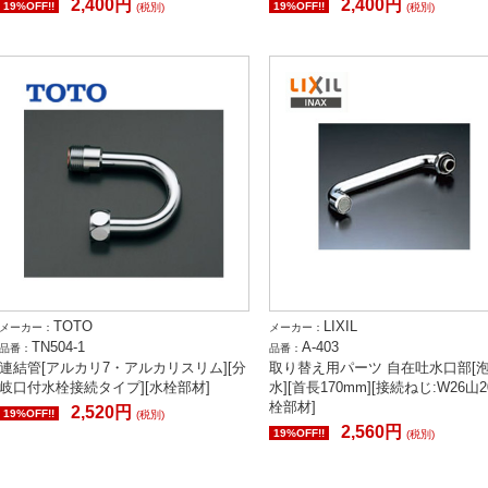
2,400円
2,400円
19%OFF!!
19%OFF!!
(税別)
(税別)
TOTO
LIXIL
メーカー：
メーカー：
TN504-1
A-403
品番：
品番：
連結管[アルカリ7・アルカリスリム][分
取り替え用パーツ 自在吐水口部[
岐口付水栓接続タイプ][水栓部材]
水][首長170mm][接続ねじ:W26山2
栓部材]
2,520円
19%OFF!!
(税別)
2,560円
19%OFF!!
(税別)