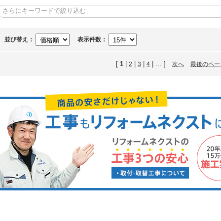
並び替え：
表示件数：
[
1
|
|
|
| … ]
2
3
4
次へ
最後のペー