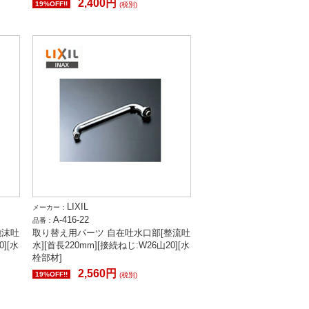
2,400円
19%OFF!!
(税別)
LIXIL
メーカー：
A-416-22
品番：
泡沫吐
取り替え用パーツ 自在吐水口部[整流吐
0][水
水][首長220mm][接続ねじ:W26山20][水
栓部材]
2,560円
19%OFF!!
(税別)