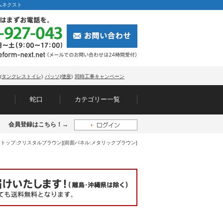
ームネクスト
(タンクレストイレ)
パッソ(便座)
同時工事キャンペーン
蛇口
カテゴリー一覧
会員登録はこちら！→
ートップ:クリスタルブラウン][前面パネル:メタリックブラウン]