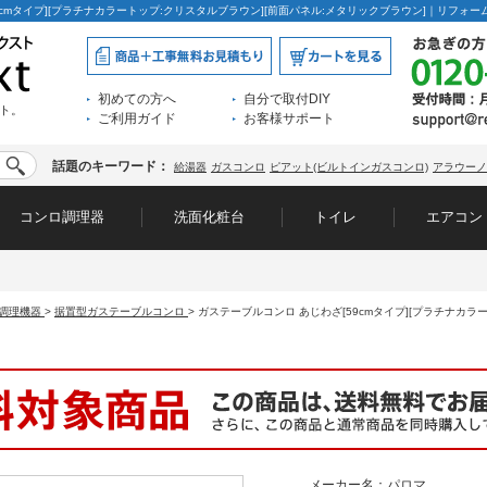
[59cmタイプ][プラチナカラートップ:クリスタルブラウン][前面パネル:メタリックブラウン]｜リフォ
初めての方へ
自分で取付DIY
ト。
ご利用ガイド
お客様サポート
話題のキーワード：
給湯器
ガスコンロ
ピアット(ビルトインガスコンロ)
アラウーノ
コンロ調理器
洗面化粧台
トイレ
エアコン
調理機器
>
据置型ガステーブルコンロ
>
ガステーブルコンロ あじわざ[59cmタイプ][プラチナカラ
メーカー名：パロマ