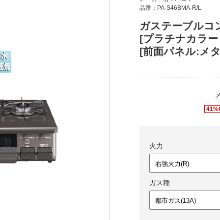
品番：PA-S46BMA-R/L
ガステーブルコン
[プラチナカラー
[前面パネル:メ
41%
火力
ガス種