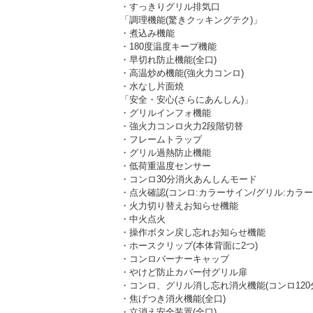
・すっきりグリル排気口
「調理機能(驚きクッキングテク)」
・煮込み機能
・180度温度キープ機能
・早切れ防止機能(全口)
・高温炒め機能(強火力コンロ)
・水なし片面焼
「安全・安心(さらにあんしん)」
・グリルインフォ機能
・強火力コンロ火力2段階切替
・フレームトラップ
・グリル過熱防止機能
・低荷重温度センサー
・コンロ30分消火あんしんモード
・点火確認(コンロ:カラーサイン/グリル:カラー
・火力切り替えお知らせ機能
・中火点火
・操作ボタン戻し忘れお知らせ機能
・ホースクリップ(本体背面に2つ)
・コンロバーナーキャップ
・やけど防止カバー付グリル扉
・コンロ、グリル消し忘れ消火機能(コンロ120分
・焦げつき消火機能(全口)
・立消え安全装置(全口)