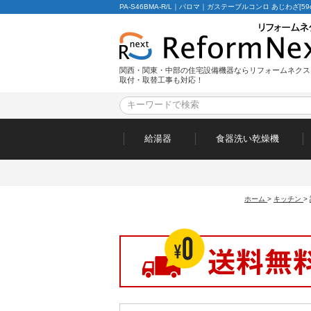
PA-S46BMA-R/L｜パロマ｜ガステーブルコンロ あじわざ
関西・関東・中部の住宅設備機器ならリフォームネクス
取付・取替工事も対応！
給湯器
食器洗い乾燥機
ホーム
>
キッチン
>