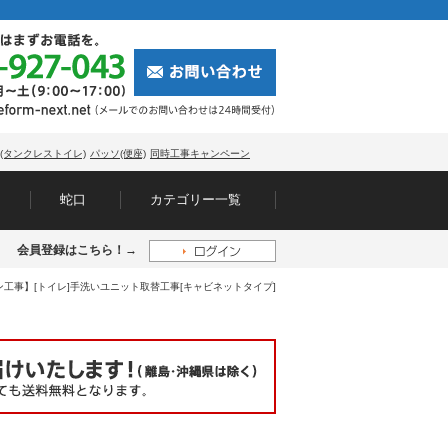
(タンクレストイレ)
パッソ(便座)
同時工事キャンペーン
蛇口
カテゴリー一覧
会員登録はこちら！→
工事】[トイレ]手洗いユニット取替工事[キャビネットタイプ]