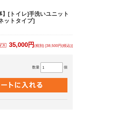
】[トイレ]手洗いユニット
ネットタイプ]
35,000
円
イス
(税別) [38,500円(税込)]
数量
個