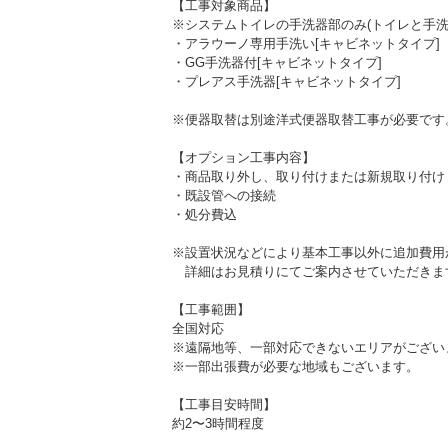
【工事対象商品】
※システムトイレの手洗器部のみ(トイレと手洗
・アラウーノ専用手洗い[キャビネットタイプ]
・GG手洗器付[キャビネットタイプ]
・プレアス手洗器[キャビネットタイプ]
※便器取替は別途洋式便器取替工事が必要です
【オプション工事内容】
・商品取り外し、取り付けまたは新規取り付け
・既設管への接続
・処分費込
※設置状況などにより基本工事以外に追加費用
詳細はお見積りにてご案内させていただきま
【工事範囲】
全国対応
※遠隔地等、一部対応できないエリアがござい
※一部出張費が必要な地域もございます。
【工事目安時間】
約2〜3時間程度