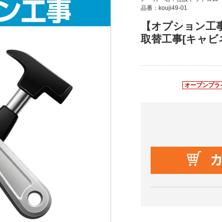
品番：kouji49-01
【オプション工事
取替工事[キャビ
オープンプラ