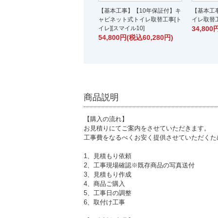
【基本工事】【10年保証付】キ
【基本工
ャビネット式トイレ取替工事[ト
イレ取替工
イレ][スマイル10]
34,800
54,800円(税込60,280円)
商品説明
【購入の流れ】
お見積りにてご案内をさせていただきます。
工事費をなるべくお安く提供させていただくた
1、見積もり依頼
2、工事現場確認※既存商品の写真送付
3、見積もり作成
4、商品ご購入
5、工事日の調整
6、取付け工事