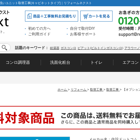
レ]手洗いユニット取替工事[キャビネットタイプ]｜リフォームネクスト
初めての方へ
自分で取付DIY
ト。
ご利用ガイド
お客様サポート
話題のキーワード：
給湯器
ガスコンロ
ピアット(ビルトインガスコンロ)
アラウーノ
コンロ調理器
洗面化粧台
トイレ
エアコン
ホーム
>
リフォーム
>
取替工事
>
取替工事
>
【オプション
メーカー名：住設ドットコム