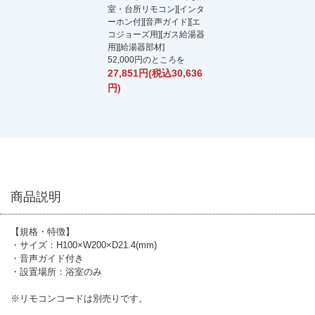
室・台所リモコン][インタ
ーホン付][音声ガイド][エ
コジョーズ用][ガス給湯器
用][給湯器部材]
52,000円のところを
27,851円(税込30,636
円)
商品説明
【規格・特徴】
・サイズ：H100×W200×D21.4(mm)
・音声ガイド付き
・設置場所：浴室のみ
※リモコンコードは別売りです。