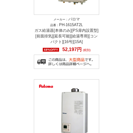
パロマ
メーカー：
PH-1615AT2L
品番：
ガス給湯器[本体のみ][PS扉内設置型]
[前面排気][延長可能][給湯専用][コン
パクト][16号][15A]
52,197円
68%OFF!!
(税別)