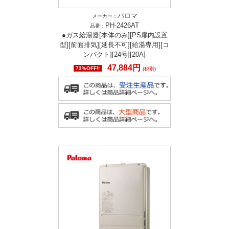
パロマ
メーカー：
PH-2426AT
品番：
●ガス給湯器[本体のみ][PS扉内設置
型][前面排気][延長不可][給湯専用][コ
ンパクト][24号][20A]
47,884円
72%OFF!!
(税別)