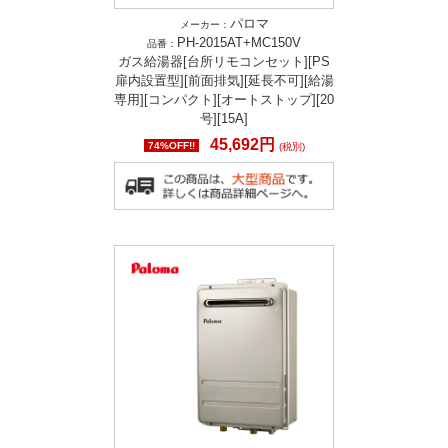
パロマ
メーカー：
PH-2015AT+MC150V
品番：
ガス給湯器[台所リモコンセット][PS
扉内設置型][前面排気][延長不可][給湯
専用][コンパクト][オートストップ][20
号][15A]
45,692円
74%OFF!!
(税別)