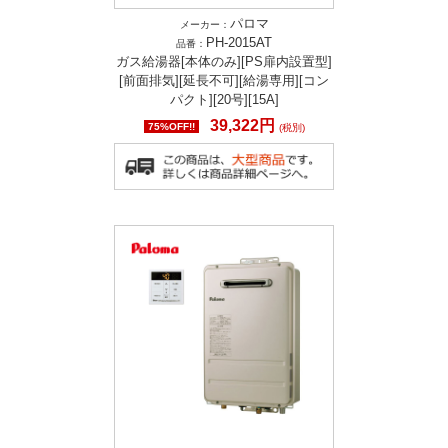
パロマ
メーカー：
PH-2015AT
品番：
ガス給湯器[本体のみ][PS扉内設置型]
[前面排気][延長不可][給湯専用][コン
パクト][20号][15A]
39,322円
75%OFF!!
(税別)