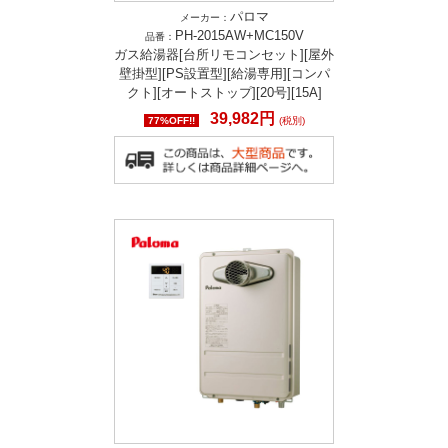
パロマ
メーカー：
PH-2015AW+MC150V
品番：
ガス給湯器[台所リモコンセット][屋外
壁掛型][PS設置型][給湯専用][コンパ
クト][オートストップ][20号][15A]
39,982円
77%OFF!!
(税別)