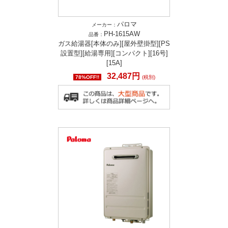
パロマ
メーカー：
PH-1615AW
品番：
ガス給湯器[本体のみ][屋外壁掛型][PS
設置型][給湯専用][コンパクト][16号]
[15A]
32,487円
78%OFF!!
(税別)