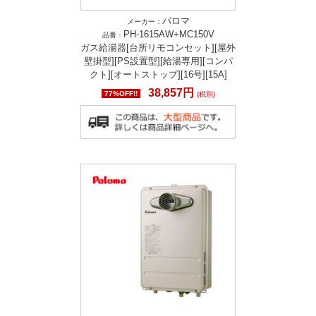
パロマ
メーカー：
PH-1615AW+MC150V
品番：
ガス給湯器[台所リモコンセット][屋外
壁掛型][PS設置型][給湯専用][コンパ
クト][オートストップ][16号][15A]
38,857円
77%OFF!!
(税別)