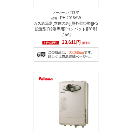
パロマ
メーカー：
PH-2015AW
品番：
ガス給湯器[本体のみ][屋外壁掛型][PS
設置型][給湯専用][コンパクト][20号]
[15A]
33,611円
78%OFF!!
(税別)