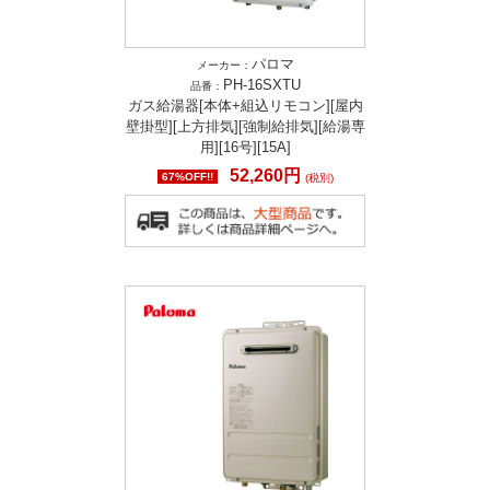
パロマ
メーカー：
PH-16SXTU
品番：
ガス給湯器[本体+組込リモコン][屋内
壁掛型][上方排気][強制給排気][給湯専
用][16号][15A]
52,260円
67%OFF!!
(税別)