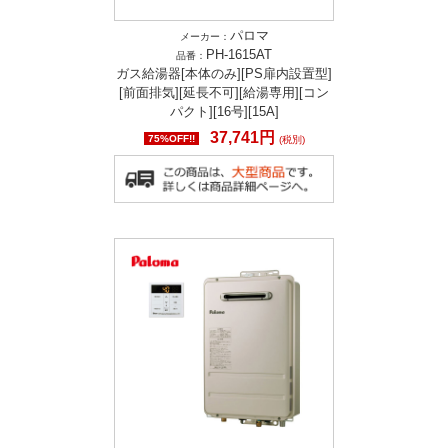
パロマ
メーカー：
PH-1615AT
品番：
ガス給湯器[本体のみ][PS扉内設置型]
[前面排気][延長不可][給湯専用][コン
パクト][16号][15A]
37,741円
75%OFF!!
(税別)