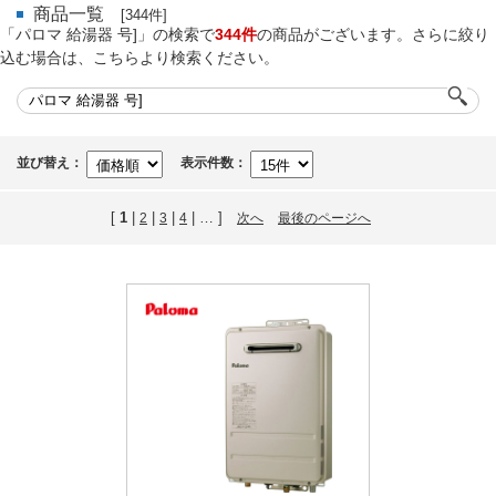
商品一覧
[344件]
「パロマ 給湯器 号]」の検索で
344件
の商品がございます。さらに絞り
込む場合は、こちらより検索ください。
並び替え：
表示件数：
[
1
|
|
|
| … ]
2
3
4
次へ
最後のページへ