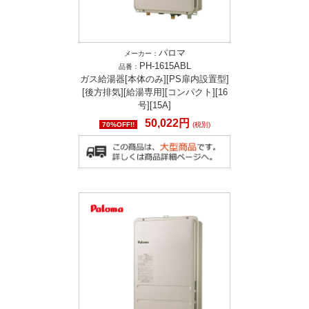
パロマ
メーカー：
PH-1615ABL
品番：
ガス給湯器[本体のみ][PS扉内設置型]
[後方排気][給湯専用][コンパクト][16
号][15A]
50,022円
70%OFF!!
(税別)