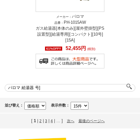
パロマ
メーカー：
PH-1015AW
品番：
ガス給湯器[本体のみ][屋外壁掛型][PS
設置型][給湯専用][コンパクト][10号]
[15A]
52,455円
61%OFF!!
(税別)
並び替え：
表示件数：
[
1
|
|
|
| … ]
2
3
4
次へ
最後のページへ