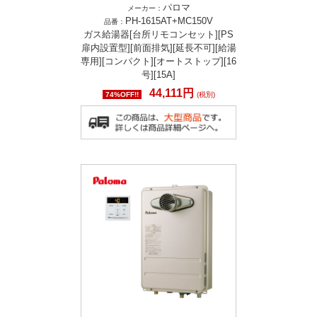
パロマ
メーカー：
PH-1615AT+MC150V
品番：
ガス給湯器[台所リモコンセット][PS
扉内設置型][前面排気][延長不可][給湯
専用][コンパクト][オートストップ][16
号][15A]
44,111円
74%OFF!!
(税別)