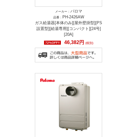
パロマ
メーカー：
PH-2426AW
品番：
ガス給湯器[本体のみ][屋外壁掛型][PS
設置型][給湯専用][コンパクト][24号]
[20A]
46,382円
72%OFF!!
(税別)