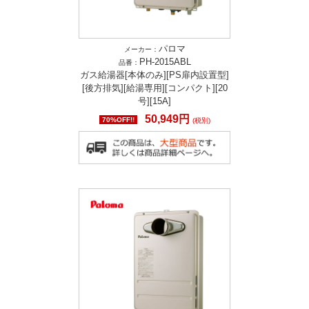
パロマ
メーカー：
PH-2015ABL
品番：
ガス給湯器[本体のみ][PS扉内設置型]
[後方排気][給湯専用][コンパクト][20
号][15A]
50,949円
70%OFF!!
(税別)