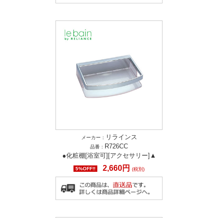
リラインス
メーカー：
R726CC
品番：
●化粧棚[浴室可][アクセサリー]▲
2,660円
5%OFF!!
(税別)