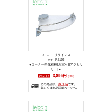
リラインス
メーカー：
R2106
品番：
●コーナー型化粧棚[浴室可][アクセサ
リー]▲
3,895円
5%OFF!!
(税別)