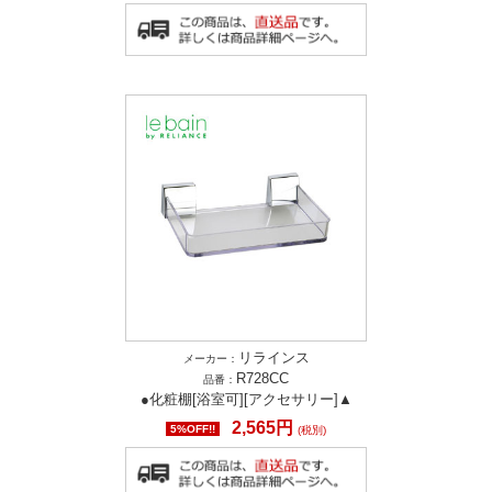
リラインス
メーカー：
R728CC
品番：
●化粧棚[浴室可][アクセサリー]▲
2,565円
5%OFF!!
(税別)