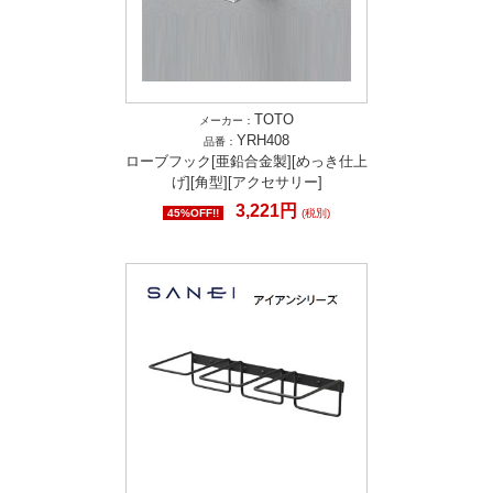
TOTO
メーカー：
YRH408
品番：
ローブフック[亜鉛合金製][めっき仕上
げ][角型][アクセサリー]
3,221円
45%OFF!!
(税別)