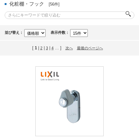
化粧棚・フック
[56件]
並び替え：
表示件数：
[
1
|
|
|
… ]
2
3
4
次へ
最後のページへ