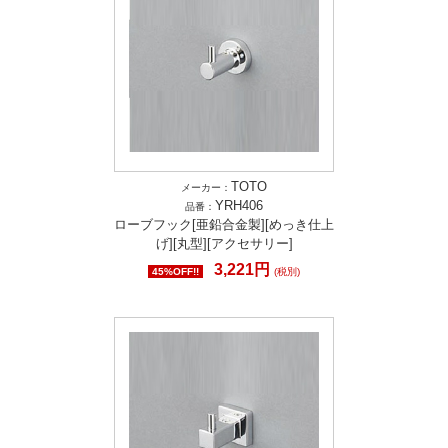
TOTO
メーカー：
YRH406
品番：
ローブフック[亜鉛合金製][めっき仕上
げ][丸型][アクセサリー]
3,221円
45%OFF!!
(税別)