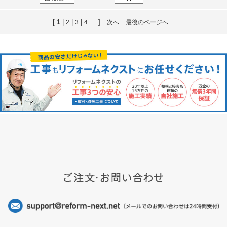
[
1
|
|
|
… ]
2
3
4
次へ
最後のページへ