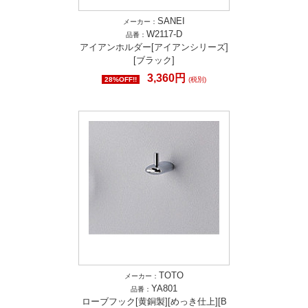
SANEI
メーカー：
W2117-D
品番：
アイアンホルダー[アイアンシリーズ]
[ブラック]
3,360円
28%OFF!!
(税別)
TOTO
メーカー：
YA801
品番：
ローブフック[黄銅製][めっき仕上][B