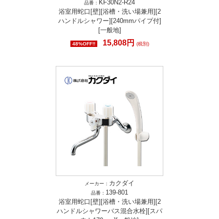
KF30N2-R24
品番：
浴室用蛇口[壁][浴槽・洗い場兼用][2
ハンドルシャワー][240mmパイプ付]
[一般地]
15,808円
48%OFF!!
(税別)
カクダイ
メーカー：
139-801
品番：
浴室用蛇口[壁][浴槽・洗い場兼用][2
ハンドルシャワーバス混合水栓][スパ