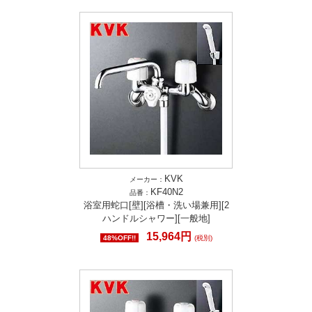
KVK
メーカー：
KF40N2
品番：
浴室用蛇口[壁][浴槽・洗い場兼用][2
ハンドルシャワー][一般地]
15,964円
48%OFF!!
(税別)