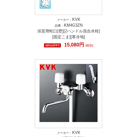
KVK
メーカー：
KM4G3ZN
品番：
浴室用蛇口[壁][2ハンドル混合水栓]
[固定こま][寒冷地]
15,080円
48%OFF!!
(税別)
KVK
メーカー：