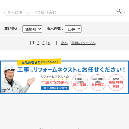
並び替え：
表示件数：
[
1
|
|
|
… ]
2
3
4
次へ
最後のページへ