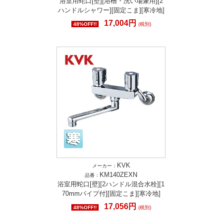
浴室用蛇口[壁][浴槽・洗い場兼用][2
ハンドルシャワー][固定こま][寒冷地]
17,004円
48%OFF!!
(税別)
KVK
メーカー：
KM140ZEXN
品番：
浴室用蛇口[壁][2ハンドル混合水栓][1
70mmパイプ付][固定こま][寒冷地]
17,056円
48%OFF!!
(税別)