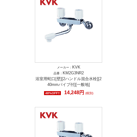
KVK
メーカー：
KM2G3NR2
品番：
浴室用蛇口[壁][2ハンドル混合水栓][2
40mmパイプ付][一般地]
14,248円
48%OFF!!
(税別)