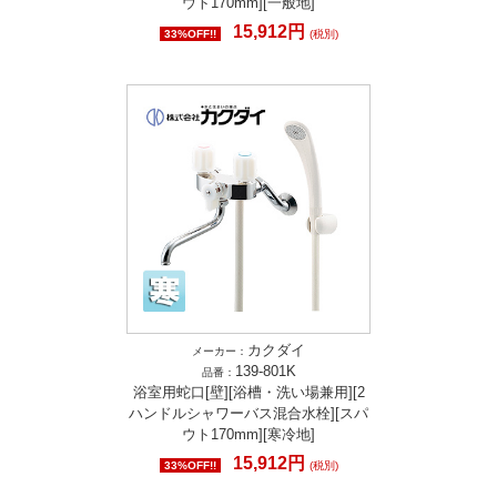
ウト170mm][一般地]
15,912円
33%OFF!!
(税別)
カクダイ
メーカー：
139-801K
品番：
浴室用蛇口[壁][浴槽・洗い場兼用][2
ハンドルシャワーバス混合水栓][スパ
ウト170mm][寒冷地]
15,912円
33%OFF!!
(税別)