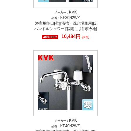
KVK
メーカー：
KF30N2WZ
品番：
浴室用蛇口[壁][浴槽・洗い場兼用][2
ハンドルシャワー][固定こま][寒冷地]
16,484円
48%OFF!!
(税別)
KVK
メーカー：
KF40N2WZ
品番：