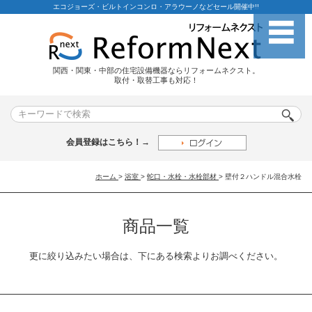
エコジョーズ・ビルトインコンロ・アラウーノなどセール開催中!!
関西・関東・中部の住宅設備機器ならリフォームネクスト。
取付・取替工事も対応！
会員登録はこちら！→
ホーム
>
浴室
>
蛇口・水栓・水栓部材
>
壁付２ハンドル混合水栓
商品一覧
更に絞り込みたい場合は、下にある検索よりお調べください。