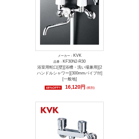
KVK
メーカー：
KF30N2-R30
品番：
浴室用蛇口[壁][浴槽・洗い場兼用][2
ハンドルシャワー][300mmパイプ付]
[一般地]
16,120円
48%OFF!!
(税別)