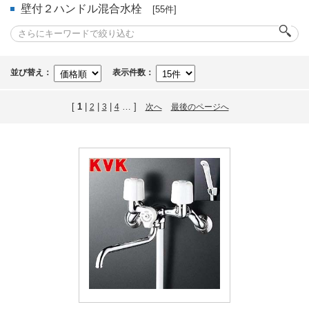
壁付２ハンドル混合水栓
[55件]
並び替え：
表示件数：
[
1
|
|
|
… ]
2
3
4
次へ
最後のページへ