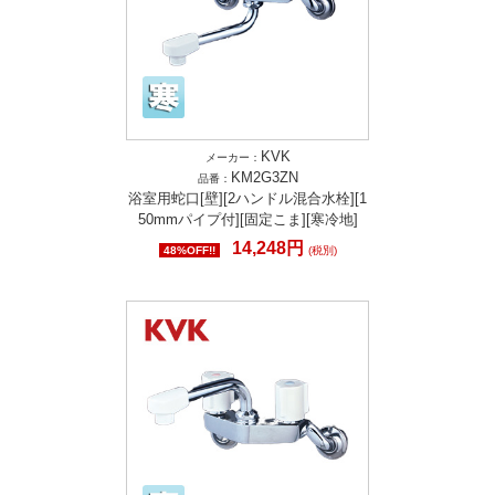
KVK
メーカー：
KM2G3ZN
品番：
浴室用蛇口[壁][2ハンドル混合水栓][1
50mmパイプ付][固定こま][寒冷地]
14,248円
48%OFF!!
(税別)