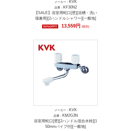
KVK
メーカー：
KF30N2
品番：
【SALE】浴室用蛇口[壁][浴槽・洗い
場兼用][2ハンドルシャワー][一般地]
13,559円
54%OFF!!
(税別)
KVK
メーカー：
KM2G3N
品番：
浴室用蛇口[壁][2ハンドル混合水栓][1
50mmパイプ付][一般地]