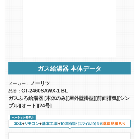
ガス給湯器 本体データ
ノーリツ
メーカー：
GT-2460SAWX-1 BL
品番：
ガスふろ給湯器 [本体のみ][屋外壁掛型][前面排気][シン
プル][オート][24号]