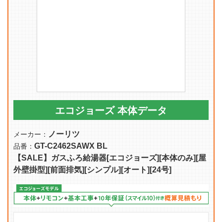
エコジョーズ 本体データ
ノーリツ
メーカー：
GT-C2462SAWX BL
品番：
【SALE】ガスふろ給湯器[エコジョーズ][本体のみ][屋
外壁掛型][前面排気][シンプル][オート][24号]